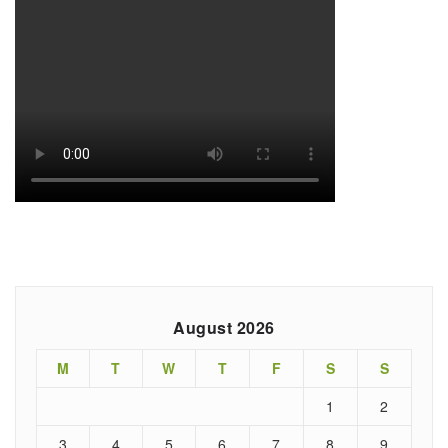
August 2026
M
T
W
T
F
S
S
1
2
3
4
5
6
7
8
9