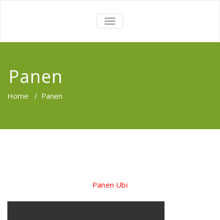
TOGGLE
NAVIGATION
Panen
Home
/
Panen
Panen Ubi