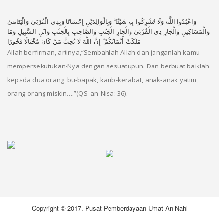
وَاعْبُدُوا اللَّهَ وَلَا تُشْرِكُوا بِهِ شَيْئًا ۖ وَبِالْوَالِدَيْنِ إِحْسَانًا وَبِذِي الْقُرْبَىٰ وَالْيَتَامَىٰ
وَالْمَسَاكِينِ وَالْجَارِ ذِي الْقُرْبَىٰ وَالْجَارِ الْجُنُبِ وَالصَّاحِبِ بِالْجَنْبِ وَابْنِ السَّبِيلِ وَمَا
مَلَكَتْ أَيْمَانُكُمْ ۗ إِنَّ اللَّهَ لَا يُحِبُّ مَنْ كَانَ مُخْتَالًا فَخُورًا
Allah berfirman, artinya,“Sembahlah Allah dan janganlah kamu
mempersekutukan-Nya dengan sesuatupun. Dan berbuat baiklah
kepada dua orang ibu-bapak, karib-kerabat, anak-anak yatim,
orang-orang miskin….”(QS. an-Nisa: 36).
Copyright © 2017. Pusat Pemberdayaan Umat An-Nahl