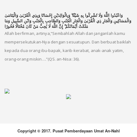
وَاعْبُدُوا اللَّهَ وَلَا تُشْرِكُوا بِهِ شَيْئًا ۖ وَبِالْوَالِدَيْنِ إِحْسَانًا وَبِذِي الْقُرْبَىٰ وَالْيَتَامَىٰ
وَالْمَسَاكِينِ وَالْجَارِ ذِي الْقُرْبَىٰ وَالْجَارِ الْجُنُبِ وَالصَّاحِبِ بِالْجَنْبِ وَابْنِ السَّبِيلِ وَمَا
مَلَكَتْ أَيْمَانُكُمْ ۗ إِنَّ اللَّهَ لَا يُحِبُّ مَنْ كَانَ مُخْتَالًا فَخُورًا
Allah berfirman, artinya,“Sembahlah Allah dan janganlah kamu
mempersekutukan-Nya dengan sesuatupun. Dan berbuat baiklah
kepada dua orang ibu-bapak, karib-kerabat, anak-anak yatim,
orang-orang miskin….”(QS. an-Nisa: 36).
Copyright © 2017. Pusat Pemberdayaan Umat An-Nahl